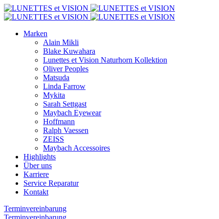
Marken
Alain Mikli
Blake Kuwahara
Lunettes et Vision Naturhorn Kollektion
Oliver Peoples
Matsuda
Linda Farrow
Mykita
Sarah Settgast
Maybach Eyewear
Hoffmann
Ralph Vaessen
ZEISS
Maybach Accessoires
Highlights
Über uns
Karriere
Service Reparatur
Kontakt
Terminvereinbarung
Terminvereinbarung