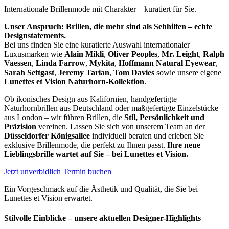
Internationale Brillenmode mit Charakter – kuratiert für Sie.
Unser Anspruch: Brillen, die mehr sind als Sehhilfen – echte
Designstatements.
Bei uns finden Sie eine kuratierte Auswahl internationaler
Luxusmarken wie
Alain Mikli
,
Oliver Peoples
,
Mr. Leight
,
Ralph
Vaessen
,
Linda Farrow
,
Mykita
,
Hoffmann Natural Eyewear
,
Sarah Settgast
,
Jeremy Tarian
,
Tom Davies
sowie unsere eigene
Lunettes et Vision Naturhorn-Kollektion
.
Ob ikonisches Design aus Kalifornien, handgefertigte
Naturhornbrillen aus Deutschland oder maßgefertigte Einzelstücke
aus London – wir führen Brillen, die
Stil, Persönlichkeit und
Präzision
vereinen. Lassen Sie sich von unserem Team an der
Düsseldorfer Königsallee
individuell beraten und erleben Sie
exklusive Brillenmode, die perfekt zu Ihnen passt.
Ihre neue
Lieblingsbrille wartet auf Sie – bei Lunettes et Vision.
Jetzt unverbidlich Termin buchen
Ein Vorgeschmack auf die Ästhetik und Qualität, die Sie bei
Lunettes et Vision erwartet.
Stilvolle Einblicke – unsere aktuellen Designer-Highlights