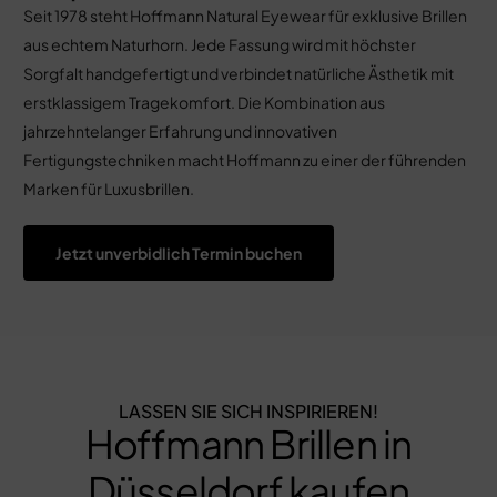
Seit 1978 steht Hoffmann Natural Eyewear für exklusive Brillen
aus echtem Naturhorn. Jede Fassung wird mit höchster
Sorgfalt handgefertigt und verbindet natürliche Ästhetik mit
erstklassigem Tragekomfort. Die Kombination aus
jahrzehntelanger Erfahrung und innovativen
Fertigungstechniken macht Hoffmann zu einer der führenden
Marken für Luxusbrillen.
Jetzt unverbidlich Termin buchen
LASSEN SIE SICH INSPIRIEREN!
Hoffmann Brillen in
Düsseldorf kaufen