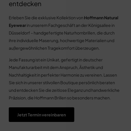
entdecken
Erleben Sie die exklusive Kollektion von
Hoffmann Natural
Eyewear
in unserem Fachgeschäft an der Königsallee in
Düsseldorf – handgefertigte Naturhornbrillen, die durch
ihre individuelle Maserung, hochwertige Materialien und
außergewöhnlichen Tragekomfort überzeugen.
Jede Fassung ist ein Unikat, gefertigt in deutscher
Manufakturarbeit mit dem Anspruch, Ästhetik und
Nachhaltigkeit in perfekter Harmonie zu vereinen. Lassen
Sie sich in unserer stilvollen Boutique persönlich beraten
und entdecken Sie die zeitlose Eleganz und handwerkliche
Präzision, die Hoffmann Brillen so besonders machen.
Jetzt Termin vereinbaren