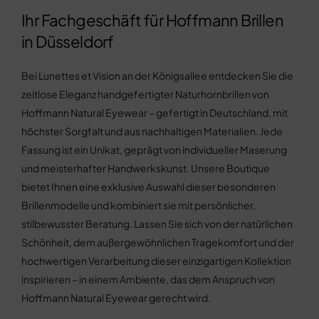
Ihr Fachgeschäft für Hoffmann Brillen
in Düsseldorf
Bei Lunettes et Vision an der Königsallee entdecken Sie die
zeitlose Eleganz handgefertigter Naturhornbrillen von
Hoffmann Natural Eyewear – gefertigt in Deutschland, mit
höchster Sorgfalt und aus nachhaltigen Materialien. Jede
Fassung ist ein Unikat, geprägt von individueller Maserung
und meisterhafter Handwerkskunst. Unsere Boutique
bietet Ihnen eine exklusive Auswahl dieser besonderen
Brillenmodelle und kombiniert sie mit persönlicher,
stilbewusster Beratung. Lassen Sie sich von der natürlichen
Schönheit, dem außergewöhnlichen Tragekomfort und der
hochwertigen Verarbeitung dieser einzigartigen Kollektion
inspirieren – in einem Ambiente, das dem Anspruch von
Hoffmann Natural Eyewear gerecht wird.