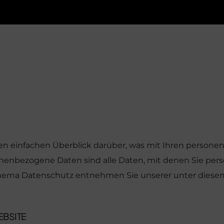
ewear
en
cessoires
en einfachen Überblick darüber, was mit Ihren person
nenbezogene Daten sind alle Daten, mit denen Sie persö
hema Datenschutz entnehmen Sie unserer unter diesem
EBSITE