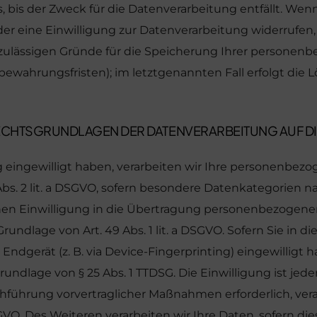
bis der Zweck für die Datenverarbeitung entfällt. Wenn
 eine Einwilligung zur Datenverarbeitung widerrufen,
 zulässigen Gründe für die Speicherung Ihrer personenb
bewahrungsfristen); im letztgenannten Fall erfolgt die L
RECHTSGRUNDLAGEN DER DATENVERARBEITUNG AUF DI
ng eingewilligt haben, verarbeiten wir Ihre personenbe
 9 Abs. 2 lit. a DSGVO, sofern besondere Datenkategorien n
hen Einwilligung in die Übertragung personenbezogener 
ndlage von Art. 49 Abs. 1 lit. a DSGVO. Sofern Sie in d
 Endgerät (z. B. via Device-Fingerprinting) eingewilligt h
undlage von § 25 Abs. 1 TTDSG. Die Einwilligung ist jeder
chführung vorvertraglicher Maßnahmen erforderlich, vera
SGVO. Des Weiteren verarbeiten wir Ihre Daten, sofern die