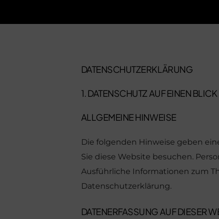
Maybach Ey
Hoffmann
Ralph Vaess
ZEISS
DATENSCHUTZ­ERKLÄRUNG
Maybach Ac
1. DATENSCHUTZ AUF EINEN BLICK
ALLGEMEINE HINWEISE
Die folgenden Hinweise geben ein
Sie diese Website besuchen. Perso
Ausführliche Informationen zum T
Datenschutzerklärung.
DATENERFASSUNG AUF DIESER W