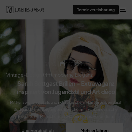
Terminvereinbarung
Vintage-Design trifft moderne Eleganz
Sarah Settgast Brillen – Extravaganz
inspiriert von Jugendstil und Art déco
Mit kunstvollen Details und nostalgischem Flair verbinden Sarah
Settgast Brillen vergangene Epochen mit zeitgenössischer
Eleganz. Für Menschen mit Gespür für das Besondere.
Unerverbindlich
Mehr erfahren