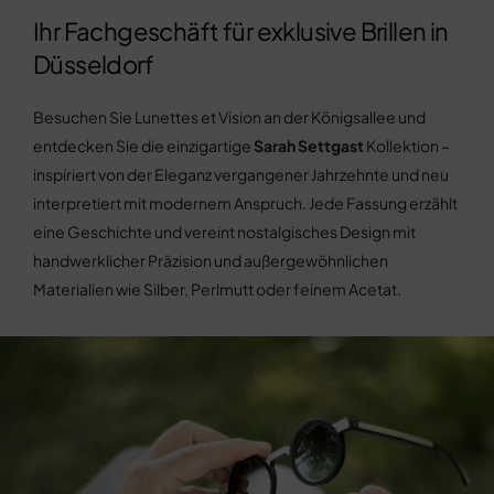
Ihr Fachgeschäft für exklusive Brillen in
Düsseldorf
Besuchen Sie Lunettes et Vision an der Königsallee und
entdecken Sie die einzigartige
Sarah Settgast
Kollektion –
inspiriert von der Eleganz vergangener Jahrzehnte und neu
interpretiert mit modernem Anspruch. Jede Fassung erzählt
eine Geschichte und vereint nostalgisches Design mit
handwerklicher Präzision und außergewöhnlichen
Materialien wie Silber, Perlmutt oder feinem Acetat.