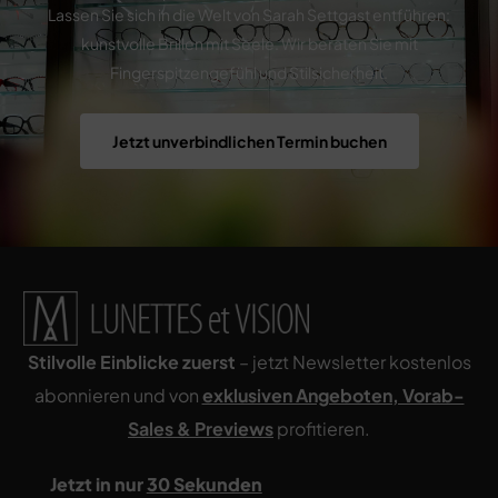
Lassen Sie sich in die Welt von Sarah Settgast entführen:
kunstvolle Brillen mit Seele. Wir beraten Sie mit
Fingerspitzengefühl und Stilsicherheit.
Jetzt unverbindlichen Termin buchen
Stilvolle Einblicke zuerst
– jetzt Newsletter kostenlos
abonnieren und von
exklusiven Angeboten, Vorab-
Sales & Pr
eviews
profitieren.
Jetzt in nur
30 Sekunden