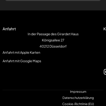
Anfahrt
K
In der Passage des Girardet Haus
Königsallee 27
40212 Düsseldorf
Anfahrt mit Apple Karten
Anfahrt mit Google Maps
Impressum
Datenschutzerklärung
Cookie-Richtilnie (EU)