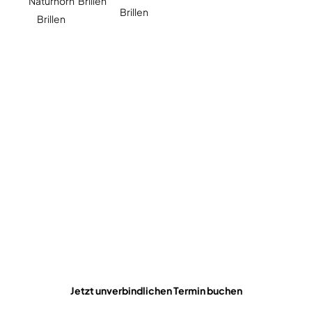
Innovation beginnt mit der richtigen
Wahl
Lernen Sie die Eleganz und Handwerkskunst von Matsuda
Brillen kennen – minimalistisch, modern und meisterhaft
gefertigt. Lassen Sie sich individuell beraten.
Jetzt unverbindlichen Termin buchen