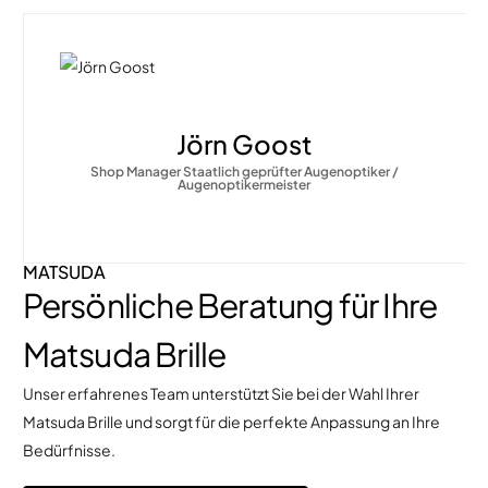
Veit Anlauf
Massud Sahim
Jörn Goost
Frederik Schulte
Mustafa Sehen
Lorien Reuning
Daniel Demski
Marion Müller
Augenoptiker Geschäftsführer
Shop Manager Staatlich geprüfter Augenoptiker /
Augenoptiker
Augenoptikermeister
Auszubildender
Auszubildender
Augenoptiker
Augenoptikerin Farb- und Stilberaterin
Augenoptikermeister
MATSUDA
Persönliche Beratung für Ihre
Matsuda Brille
Unser erfahrenes Team unterstützt Sie bei der Wahl Ihrer
Matsuda Brille und sorgt für die perfekte Anpassung an Ihre
Bedürfnisse.