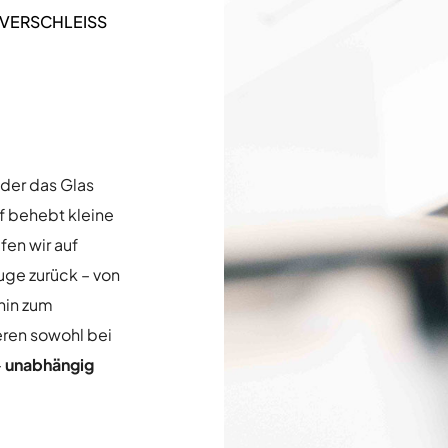
VERSCHLEISS
oder das Glas
rf behebt kleine
en wir auf
uge zurück – von
hin zum
eren sowohl bei
–
unabhängig