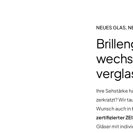
NEUES GLAS, N
Brille
wechs
vergla
Ihre Sehstärke h
zerkratzt? Wir t
Wunsch auch in 
zertifizierter ZE
Gläser mit indiv