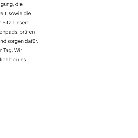
igung, die
it, sowie die
 Sitz. Unsere
senpads, prüfen
nd sorgen dafür,
n Tag. Wir
lich bei uns