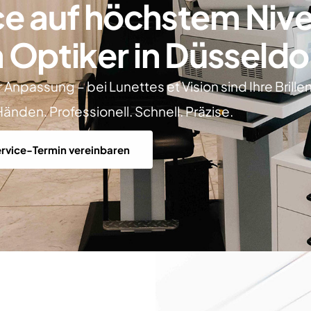
ice auf höchstem Niv
 Optiker in Düsseldo
npassung – bei Lunettes et Vision sind Ihre Brillen
änden. Professionell. Schnell. Präzise.
es
ervice-Termin vereinbaren