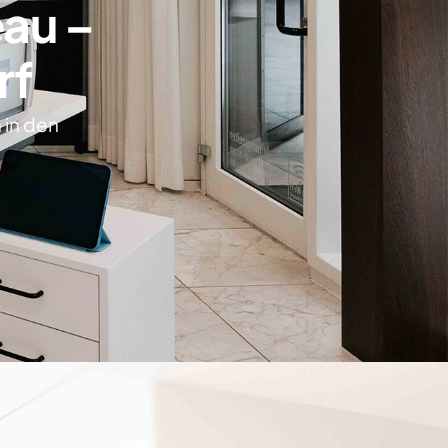
eau –
rf
 in den