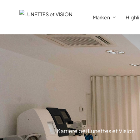
Marken
Highl
Alain Mikli
Blake Kuwahara
Lunettes et Vision N
Oliver Peoples
Matsuda
Linda Farrow
Mykita
Karriere bei Lunettes et Vision
Sarah Settgast